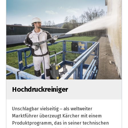
Kettensägen
Akku-
Multfunktionslampe
Akku-
Zubehör
Akkugeräte
für
Profis
Hochdruckreiniger
Unschlagbar vielseitig – als weltweiter
Marktführer überzeugt Kärcher mit einem
Produktprogramm, das in seiner technischen