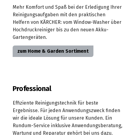
Reinigungsgeräte
Geräte
HD-
Aktion
Schlauch-
PCL
Mehr Komfort und Spaß bei der Erledigung Ihrer
Sicherheitssauger
Akku-
Reiniger
Aufbewahrung
Saugkehrmaschinen
Reinigungsaufgaben mit den praktischen
Akku
Drucksprueher
5
mit
Fensterreiniger
Zubehör
Manual
Helfern von KÄRCHER: vom Window-Washer über
Outdoor-
SB-
Jahre
Verbrennungsmotor
Bewässerungsautomaten
Tools/TTS
Hochdruckreiniger bis zu den neuen Akku-
Power-
Sauger
Akku-
Elektrischer
Garantie
Reinigungsmittel
Gartengeräten.
Equipment
Mitteldruckreiniger
Abgasfreie
Eiskratzer
KÄRCHER
Bewässerungs-
Bau-
Hochdruckreiniger
HD-
Sets
Reinigungs-
Waschtechnik
zum Home & Garden Sortiment
Profi
Entstauber
Akku-
Terassenreiniger
Reiniger
und
Akku-
Hochdruckreiniger
SB-
Pflegemittel
SB-
Zubehör
Mobile
HD-
Automaten
Akku-
Outdoor
Reiniger
Sprühgeräte
Mehrzwecksauger
Cleaner
Professional
Stationäre
Akku-
Bohrstaubfänger
HD-
Effiziente Reinigungstechnik für beste
Aschesauger
Reiniger
Ergebnisse. Für jeden Anwendungszweck finden
Luftreiniger
wir die ideale Lösung für unsere Kunden. Ein
Akku-
Stationäre
Rundum-Service inklusive Anwendungsberatung,
Laubbläser
HD-
Wartung und Reparatur gehört bei uns dazu.