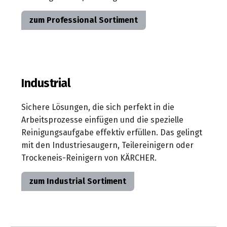
Reinigungsanlagen
Akku-
zum Professional Sortiment
Rasentrimmer
Höchstdruck
Cage-
Akku-
Geräte
Rasenmäher
HDS-
Industrial
Akku-
Trailer
Heckenscheren
Sichere Lösungen, die sich perfekt in die
Heißwassererzeuger
Akku-
Arbeitsprozesse einfügen und die spezielle
Gras-
Reinigungsaufgabe effektiv erfüllen. Das gelingt
Strahlpistole
&
mit den Industriesaugern, Teilereinigern oder
zur
Strauchschere
Trockeneis-Reinigern von KÄRCHER.
Fassadenreinigung
Akku-
zum Industrial Sortiment
Astscheren
Akku-