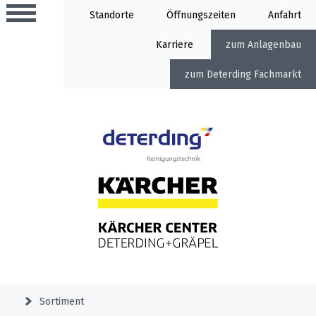
Standorte
Öffnung
Anfahrt
Karriere
Anlagenbau
Deterding Fachmarkt
Aktionen
Beratungstermine
Sortiment
Aktuelles
Home
Service
&
Angebote
Garden
&
Service-
Unternehmen
Aktionen
Sortiment
Meldung
Hochdruckreiniger
Professional