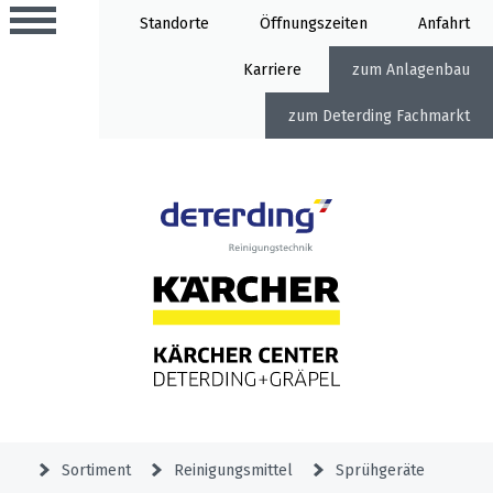
Standorte
Öffnung
Anfahrt
Karriere
Anlagenbau
Deterding Fachmarkt
Aktionen
Beratungstermine
Sortiment
Aktuelles
Home
Service
&
Angebote
Garden
&
Service-
Unternehmen
Aktionen
Sortiment
Reinigungsmittel
Sprühgeräte
Meldung
Hochdruckreiniger
Professional