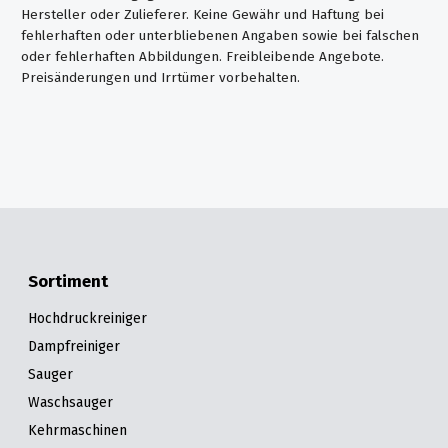
Kettensägen
Hersteller oder Zulieferer. Keine Gewähr und Haftung bei
fehlerhaften oder unterbliebenen Angaben sowie bei falschen
Akku-
oder fehlerhaften Abbildungen. Freibleibende Angebote.
Multfunktionslampe
Preisänderungen und Irrtümer vorbehalten.
Akku-
Zubehör
Akkugeräte
für
Profis
Sortiment
Hochdruckreiniger
Dampfreiniger
Sauger
Waschsauger
Kehrmaschinen