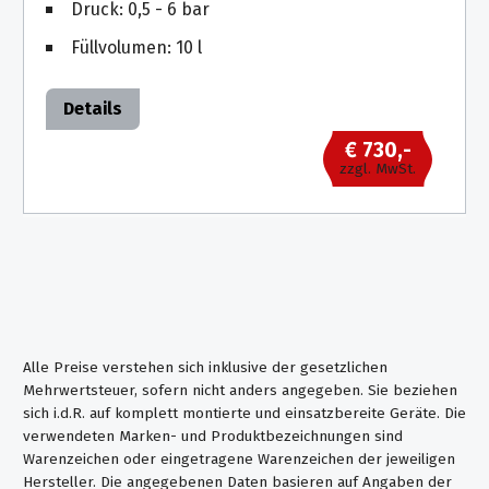
Reinigungsanlagen
Druck: 0,5 - 6 bar
Akku-
Rasentrimmer
Füllvolumen: 10 l
Höchstdruck
Cage-
Akku-
Geräte
Details
Rasenmäher
€ 730,-
HDS-
zzgl. MwSt.
Akku-
Trailer
Heckenscheren
Heißwassererzeuger
Akku-
Gras-
Strahlpistole
&
zur
Strauchschere
Fassadenreinigung
Alle Preise verstehen sich inklusive der gesetzlichen
Akku-
Mehrwertsteuer, sofern nicht anders angegeben. Sie beziehen
sich i.d.R. auf komplett montierte und einsatzbereite Geräte. Die
Astscheren
verwendeten Marken- und Produktbezeichnungen sind
Warenzeichen oder eingetragene Warenzeichen der jeweiligen
Akku-
Hersteller. Die angegebenen Daten basieren auf Angaben der