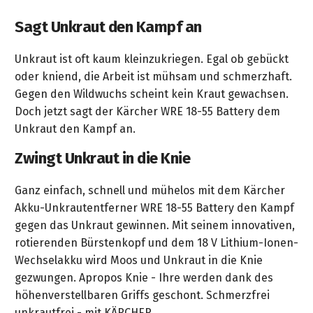
Systeme
Geschäftsführung
Line
Newsletter
privaten
Einscheibenmaschinen
Mietgeräte
Trockensauger
Kaltwasser-
KÄRCHER
Wasserspender
Wasserpumpen
Anlagentechnik
Wasseraufbereitung
Sagt Unkraut den Kampf an
Bedarf
Industriesauger
Unsere
Hochdruckreiniger
Profi-
Akkugeräte
Kärcher
Poliermaschinen
Links
400V
Teppichbürstsauger
Emulsionsspaltanlagen
400
Deterding
Kundenkarte
Aktion
Schulungen
Battery
Entwässerungspumpen
KÄRCHER
Bewässerungs-
Profi-
Handkehrmaschinen
Unkraut ist oft kaum kleinzukriegen. Egal ob gebückt
V
Fachmärkte
Indoor
Power
Zubehör
Systeme
Reinigungstechnik
Kompakte
oder kniend, die Arbeit ist mühsam und schmerzhaft.
Flüssigkeits-
NT-
Sitemap
Gartenpumpen
Ihre
KÄRCHER
Kehrsaugmaschinen
Scheuersaugmaschinen
Gegen den Wildwuchs scheint kein Kraut gewachsen.
Sauger
Sauger
Heißwasser-
Saugroboter
Fensterreiniger
Reinigungsmittel
Verkaufsberater
Reparatur-
Kärcher
Spritzen
Akkugeräte
Doch jetzt sagt der Kärcher WRE 18-55 Battery dem
Ap
Impressum
Hochdruckreiniger
KIRA
Tauchdruckpumpen
Akku-
mittlere
und
Scheuersaugmaschinen
Service
Unkraut den Kampf an.
Battery
Beistell-
230
Weitere
CV
Unkrautentferner
Aufsitz-
Pistolen
Sauger
NT-
Power
Hauswasserversorgung
V
KÄRCHER
AGB
50
Datenschutzerklärung
Zwingt Unkraut in die Knie
Step-
Kehrsaugmaschinen
Das
Sauger
Geräte
Kärcher
Schlauchstecksysteme
on-
Tankreinigungssysteme
Tact
Service-
Hauswasserwerke
Akku-
Heißwasser-
Profi-
Widerrufsbelehrung
Unkrautbekämpfung
Ganz einfach, schnell und mühelos mit dem Kärcher
Höchstdruckreiniger
große
Scheuersaugmaschinen
Unkrautentferner
Hochdruckreiniger
Team
mit
Akkugeräte
Akku-Unkrautentferner WRE 18-55 Battery den Kampf
Messing
Aufsitz-
Teilereiniger
NT-
Fasspumpen
400
System
Battery
Kärcher
gegen das Unkraut gewinnen. Mit seinem innovativen,
Linie
Aufsitz-
Kehrsaugmaschinen
Sauger
Akku-
V
Kontakt
Hand-
rotierenden Bürstenkopf und dem 18 V Lithium-Ionen-
Power+
Scheuersaugmaschinen
Trockeneisreiniger
Standard
Terrassenreiniger
KÄRCHER
zum
Sprinkler
Kehrmaschinen
Industrie-
Wechselakku wird Moos und Unkraut in die Knie
Spezial-
Industriesauger-
Treppenreinigungs-
Kehrsaugmaschinen
gezwungen. Apropos Knie - Ihre werden dank des
Service
Trockeneis-
Akku
Weitere
Spezial-
Akku-
Hochdruckreiniger
Aktion
Wasserschläuche
Kärcher
maschinen
höhenverstellbaren Griffs geschont. Schmerzfrei
Pelletizer
Profi-
KÄRCHER
Sauger
Waschsauger
Terrassenreiniger
Müllsaugmaschinen
unkrautfrei - mit KÄRCHER.