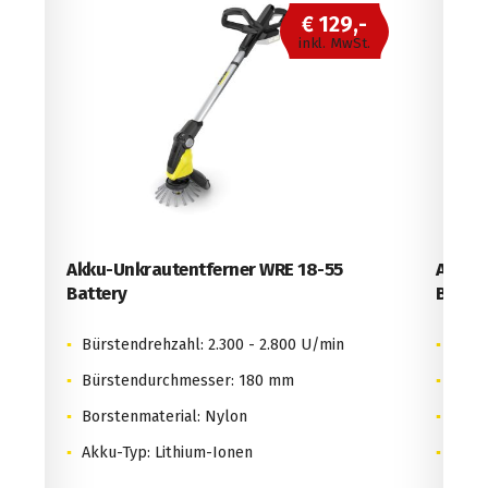
129,-
€ 199,-
. MwSt.
inkl. MwSt.
55
Akku-Unkrautentferner WRE 18-55
Battery Set
min
Bürstendrehzahl: 2.300 - 2.800 U/min
Bürstendurchmesser: 180 mm
Borstenmaterial: Nylon
Akku-Typ: Lithium-Ionen