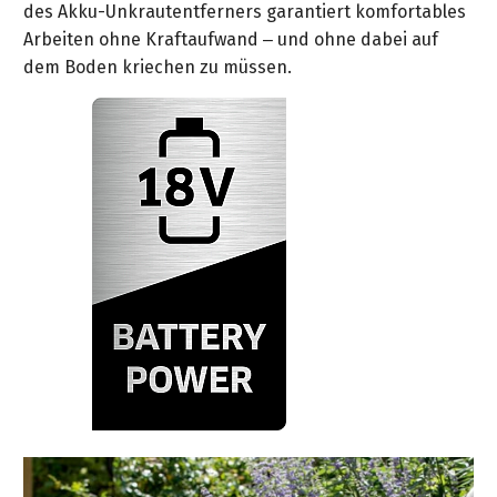
Kettensägen
des Akku-Unkrautentferners garantiert komfortables
Arbeiten ohne Kraftaufwand – und ohne dabei auf
Akku-
dem Boden kriechen zu müssen.
Multfunktionslampe
Akku-
Zubehör
Akkugeräte
für
Profis