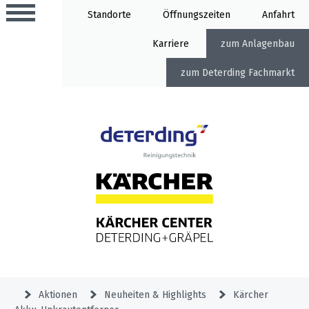
Standorte
Öffnung
Anfahrt
Karriere
Anlagenbau
Deterding Fachmarkt
Aktionen
Beratungstermine
Sortiment
Aktuelles
Home
Service
&
Angebote
Garden
&
Service-
Unternehmen
Aktionen
Aktionen
Neuheiten & Highlights
Kärcher
Meldung
Hochdruckreiniger
Professional