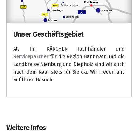
Unsere Standorte
Besuchen Sie unsere Fachgeschäfte für
Reinigungstechnik: im
KÄRCHER Center in
Garbsen-Berenbostel
, im
KÄRCHER Shop
im
Deterding Fachmarkt in Nienburg und im
KÄRCHER Store
in Pennigsehl erleben Sie die
ganze Welt der Reinigung.
Weitere Infos