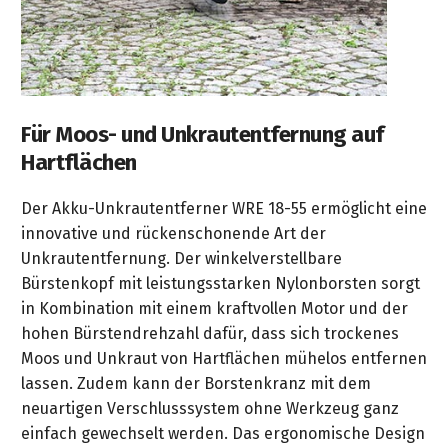
Reinigungsanlagen
Akku-
Rasentrimmer
Höchstdruck
Cage-
Akku-
Geräte
Rasenmäher
Für Moos- und Unkrautentfernung auf
HDS-
Hart­flächen
Akku-
Trailer
Heckenscheren
Der Akku-Unkrautentferner WRE 18-55 ermöglicht eine
Heißwassererzeuger
innovative und rückenschonende Art der
Akku-
Unkrautentfernung. Der winkelverstellbare
Gras-
Strahlpistole
Bürstenkopf mit leistungsstarken Nylonborsten sorgt
&
zur
in Kombination mit einem kraftvollen Motor und der
Strauchschere
Fassadenreinigung
hohen Bürstendrehzahl dafür, dass sich trockenes
Akku-
Moos und Unkraut von Hartflächen mühelos entfernen
Astscheren
lassen. Zudem kann der Borstenkranz mit dem
neuartigen Verschlusssystem ohne Werkzeug ganz
Akku-
einfach gewechselt werden. Das ergonomische Design