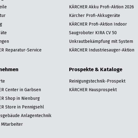
eile
KÄRCHER Akku Profi-Aktion 2026
tur
Kärcher Profi-Akkugeräte
g
KÄRCHER Profi-Aktion Indoor
räte
Saugroboter KIRA CV 50
ngen
Unkrautbekämpfung mit System
R Reparatur-Service
KÄRCHER Industriesauger-Aktion
rnehmen
Prospekte & Kataloge
rte
Reinigungstechnik-Prospekt
R Center in Garbsen
KÄRCHER Hausprospekt
R Shop in Nienburg
R Store in Pennigsehl
bsgebäude Anlagentechnik
Mitarbeiter