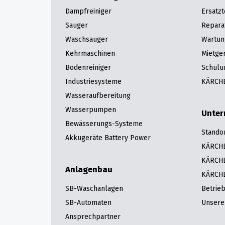
Dampfreiniger
Ersatzt
Sauger
Repara
Waschsauger
Wartun
Kehrmaschinen
Mietge
Bodenreiniger
Schulu
Industriesysteme
KÄRCHE
Wasseraufbereitung
Wasserpumpen
Unte
Bewässerungs-Systeme
Stando
Akkugeräte Battery Power
KÄRCHE
KÄRCHE
Anlagenbau
KÄRCHE
SB-Waschanlagen
Betrie
SB-Automaten
Unsere 
Ansprechpartner