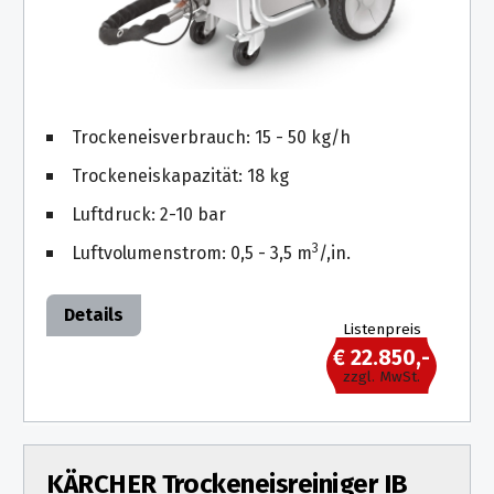
Kettensägen
Akku-
Multfunktionslampe
Trockeneisverbrauch: 15 - 50 kg/h
Akku-
Zubehör
Trockeneiskapazität: 18 kg
Luftdruck: 2-10 bar
Akkugeräte
für
3
Luftvolumenstrom: 0,5 - 3,5 m
/,in.
Profis
Details
Listenpreis
€ 22.850,-
zzgl. MwSt.
KÄRCHER Trockeneisreiniger IB