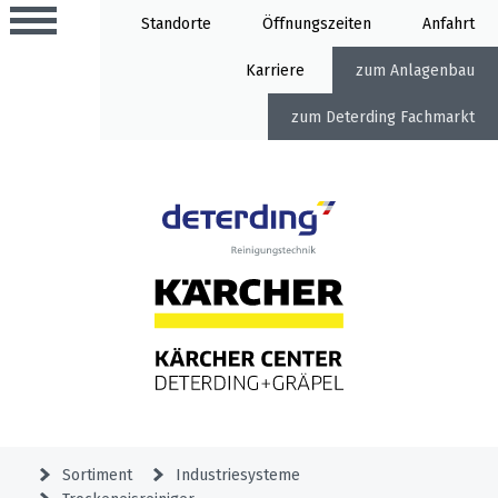
Standorte
Öffnung
Anfahrt
Karriere
Anlagenbau
Deterding Fachmarkt
Aktionen
Beratungstermine
Sortiment
Aktuelles
Home
Service
&
Angebote
Garden
&
Service-
Unternehmen
Aktionen
Sortiment
Industriesysteme
Meldung
Hochdruckreiniger
Professional