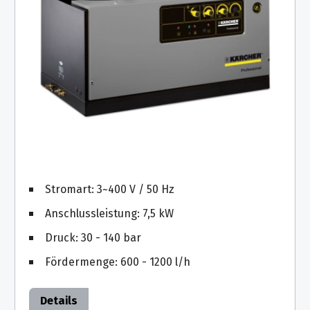
Reinigungsanlagen
Akku-
Rasentrimmer
Höchstdruck
Cage-
Akku-
Geräte
Rasenmäher
HDS-
Akku-
Trailer
Heckenscheren
Heißwassererzeuger
Akku-
Gras-
Strahlpistole
Stromart: 3~400 V / 50 Hz
&
zur
Anschlussleistung: 7,5 kW
Strauchschere
Fassadenreinigung
Druck: 30 - 140 bar
Akku-
Fördermenge: 600 - 1200 l/h
Astscheren
Akku-
Details