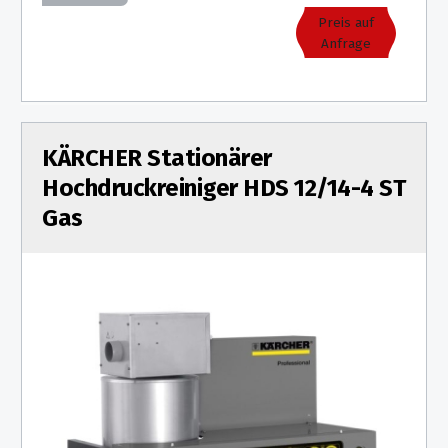
Kettensägen
Preis auf
Anfrage
Akku-
Multfunktionslampe
Akku-
Zubehör
KÄRCHER Stationärer
Hochdruckreiniger HDS 12/14-4 ST
Akkugeräte
Gas
für
Profis