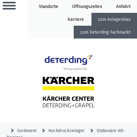
Standorte
Öffnung
Anfahrt
Karriere
Anlagenbau
Deterding Fachmarkt
Aktionen
Beratungstermine
Sortiment
Aktuelles
Home
Service
&
Angebote
Garden
&
Service-
Unternehmen
Aktionen
Sortiment
Hochdruckreiniger
Stationäre HD-
Meldung
Hochdruckreiniger
Professional