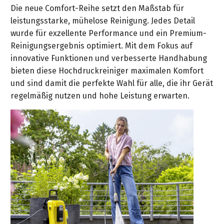
Reinigungsgeräte
Geräte
HD-
Aktion
Die neue Comfort-Reihe setzt den Maßstab für
Schlauch-
PCL
Sicherheitssauger
Akku-
Reiniger
leistungsstarke, mühelose Reinigung. Jedes Detail
Aufbewahrung
Saugkehrmaschinen
Akku
Drucksprueher
5
mit
Fensterreiniger
Zubehör
wurde für exzellente Performance und ein Premium-
Manual
Outdoor-
SB-
Jahre
Verbrennungsmotor
Bewässerungsautomaten
Reinigungsergebnis optimiert. Mit dem Fokus auf
Tools/TTS
Power-
Sauger
Akku-
Elektrischer
Garantie
Reinigungsmittel
innovative Funktionen und verbesserte Handhabung
Equipment
Mitteldruckreiniger
Abgasfreie
Eiskratzer
KÄRCHER
Bewässerungs-
bieten diese Hochdruckreiniger maximalen Komfort
Bau-
Hochdruckreiniger
HD-
Sets
und sind damit die perfekte Wahl für alle, die ihr Gerät
Reinigungs-
Waschtechnik
Profi
Entstauber
Akku-
Terassenreiniger
Reiniger
regelmäßig nutzen und hohe Leistung erwarten.
und
Akku-
Hochdruckreiniger
SB-
Pflegemittel
SB-
Zubehör
Mobile
HD-
Automaten
Akku-
Outdoor
Reiniger
Sprühgeräte
Mehrzwecksauger
Cleaner
Stationäre
Akku-
Bohrstaubfänger
HD-
Aschesauger
Reiniger
Luftreiniger
Akku-
Stationäre
Laubbläser
HD-