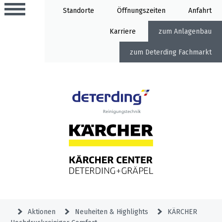
Standorte
Öffnung
Anfahrt
Karriere
Anlagenbau
Deterding Fachmarkt
Aktionen
Beratungstermine
Sortiment
Aktuelles
Home
Service
&
Angebote
Garden
&
Service-
Unternehmen
Aktionen
Aktionen
Neuheiten & Highlights
KÄRCHER
Meldung
Hochdruckreiniger
Professional