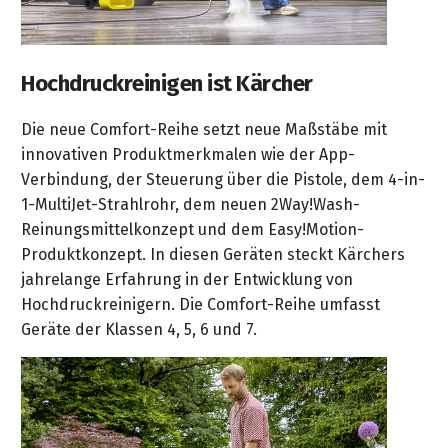
Reinigungsanlagen
Akku-
Rasentrimmer
Höchstdruck
Cage-
Hochdruckreinigen ist Kärcher
Akku-
Geräte
Rasenmäher
Die neue Comfort-Reihe setzt neue Maßstäbe mit
HDS-
innovativen Produktmerkmalen wie der App-
Akku-
Trailer
Verbindung, der Steuerung über die Pistole, dem 4-in-
Heckenscheren
1-MultiJet-Strahlrohr, dem neuen 2Way!Wash-
Heißwassererzeuger
Reinungsmittelkonzept und dem Easy!Motion-
Akku-
Produktkonzept. In diesen Geräten steckt Kärchers
Gras-
Strahlpistole
jahrelange Erfahrung in der Entwicklung von
&
zur
Hochdruckreinigern. Die Comfort-Reihe umfasst
Strauchschere
Fassadenreinigung
Geräte der Klassen 4, 5, 6 und 7.
Akku-
Astscheren
Akku-