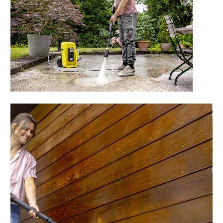
Kettensägen
Akku-
Multfunktionslampe
Akku-
Zubehör
Akkugeräte
für
Profis