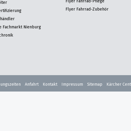
Flyer Fahrrad-Pflege
iter
Flyer Fahrrad-Zubehör
tifizierung
hhändler
re Fachmarkt Nienburg
chronik
nungszeiten
Anfahrt
Kontakt
Impressum
Sitemap
Kärcher Cent