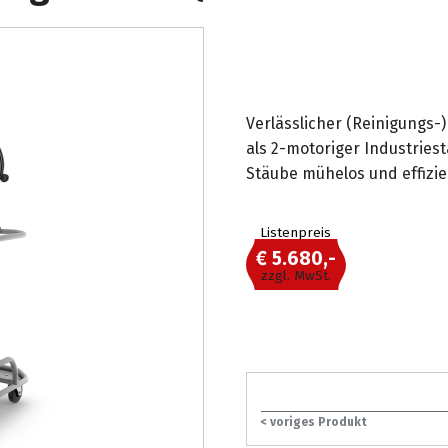
Verlässlicher (Reinigungs
als 2-motoriger Industries
Stäube mühelos und effizie
Listenpreis
€ 5.680,-
zzgl. MwSt.
< voriges Produkt