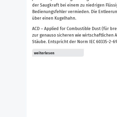
der Saugkraft bei einem zu niedrigen Flüssi
Bedienungsfehler vermieden. Die Entleerung
über einen Kugelhahn.
ACD – Applied for Combustible Dust (für br
zur genauso sicheren wie wirtschaftlichen
Stäube. Entspricht der Norm IEC 60335-2-69
Zwangsführung der aufgesaugten Partikel: 
Inertflüssigkeit vollständig benetzt. Überw
Behälterflüssigkeit: Der Inertflüssigkeitsst
Schauglas überwacht. Abschaltung der Saug
Flüssigkeitsstand: Saugkraftverlust weist d
Flüssigkeitsstand hin.
Kompaktes System: Durch den vollintegrier
System äußerst kompakt.