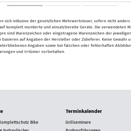
en sich inklusive der gesetzlichen Mehrwertsteuer, sofern nicht ander
. auf komplett montierte und einsatzbereite Geräte. Die verwendeten 
en sind Warenzeichen oder eingetragene Warenzeichen der jeweiligen 
basieren auf Angaben der Hersteller oder Zulieferer. Keine Gewähr u
unterbliebenen Angaben sowie bei falschen oder fehlerhaften Abbildu
erungen und Irrtümer vorbehalten.
ce
Terminkalender
 Komplettschutz Bike
Grillseminare
g hydraulischer
Profivorführungen