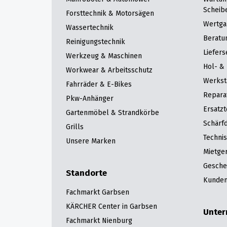
Scheib
Forsttechnik & Motorsägen
Wertga
Wassertechnik
Beratu
Reinigungstechnik
Liefers
Werkzeug & Maschinen
Hol- & 
Workwear & Arbeitsschutz
Werkst
Fahrräder & E-Bikes
Repara
Pkw-Anhänger
Ersatzt
Gartenmöbel & Strandkörbe
Schärfd
Grills
Techni
Unsere Marken
Mietge
Gesche
Standorte
Kunden
Fachmarkt Garbsen
KÄRCHER Center in Garbsen
Unte
Fachmarkt Nienburg