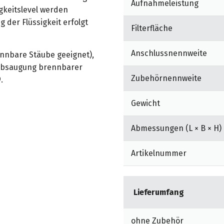
Aufnahmeleistung
gkeitslevel werden
 der Flüssigkeit erfolgt
Filterfläche
Anschlussnennweite
ennbare Stäube geeignet),
 Absaugung brennbarer
Zubehörnennweite
.
Das Sauggut wird durch die
Gewicht
achung der
and wird durch ein
Abmessungen (L × B × H)
kraft bei niedrigem
en Bediener auf niedrigen
Artikelnummer
ten Sammelbehälter ist das
Lieferumfang
ohne Zubehör