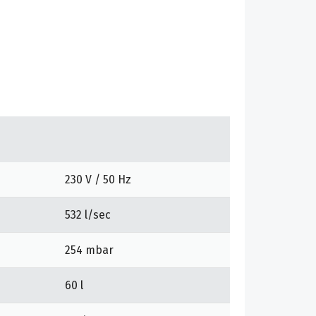
230 V / 50 Hz
532 l/sec
254 mbar
60 l