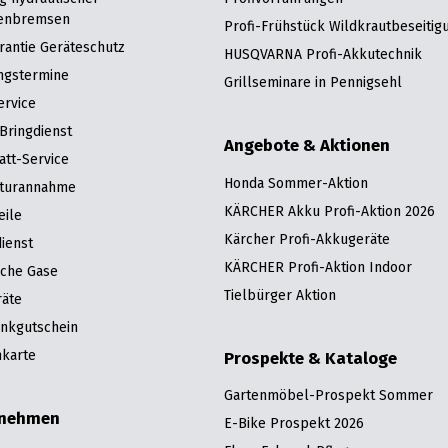
enbremsen
Profi-Frühstück Wildkrautbeseitig
rantie Geräteschutz
HUSQVARNA Profi-Akkutechnik
ngstermine
Grillseminare in Pennigsehl
ervice
Bringdienst
Angebote & Aktionen
att-Service
Honda Sommer-Aktion
turannahme
KÄRCHER Akku Profi-Aktion 2026
eile
Kärcher Profi-Akkugeräte
ienst
KÄRCHER Profi-Aktion Indoor
sche Gase
Tielbürger Aktion
räte
nkgutschein
karte
Prospekte & Kataloge
Gartenmöbel-Prospekt Sommer
rnehmen
E-Bike Prospekt 2026