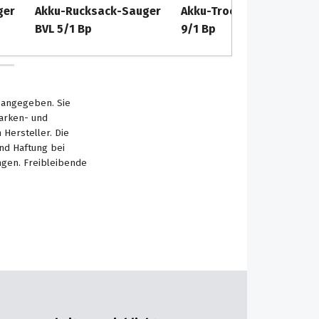
ger
Akku-Rucksack-Sauger
Akku-Trocken-Sauger T
BVL 5/1 Bp
9/1 Bp
s angegeben. Sie
Marken- und
Hersteller. Die
nd Haftung bei
ngen. Freibleibende