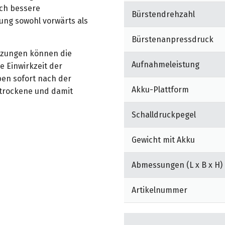
ch bessere
Bürstendrehzahl
ung sowohl vorwärts als
Bürstenanpressdruck
tzungen können die
Aufnahmeleistung
 Einwirkzeit der
ben sofort nach der
Akku-Plattform
trockene und damit
Schalldruckpegel
h ideal zum Reinigen von
ants,
Gewicht mit Akku
n, Küchen oder auch in
uersaugmaschinen.
Abmessungen (L x B x H)
0-fach höheren
Artikelnummer
ung. Die Walzenbürste
 Fugen. Die Walze sorgt für
t nicht geschoben werden