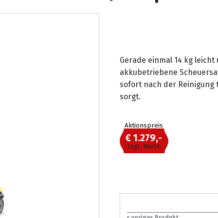
Gerade einmal 14 kg leicht
akkubetriebene Scheuersau
sofort nach der Reinigun
sorgt.
Aktionspreis
€ 1.279,-
zzgl. MwSt.
< voriges Produkt