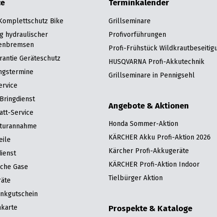
ce
Terminkalender
 Komplettschutz Bike
Grillseminare
g hydraulischer
Profivorführungen
enbremsen
Profi-Frühstück Wildkrautbeseitig
rantie Geräteschutz
HUSQVARNA Profi-Akkutechnik
ngstermine
Grillseminare in Pennigsehl
ervice
Bringdienst
Angebote & Aktionen
att-Service
Honda Sommer-Aktion
turannahme
KÄRCHER Akku Profi-Aktion 2026
eile
Kärcher Profi-Akkugeräte
ienst
KÄRCHER Profi-Aktion Indoor
sche Gase
Tielbürger Aktion
räte
nkgutschein
karte
Prospekte & Kataloge