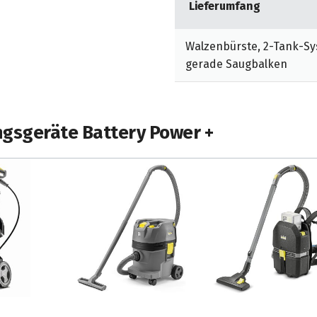
Lieferumfang
ugen den Boden trocken –
Walzenbürste, 2-Tank-Sys
gung kann die Absaugung
gerade Saugbalken
ngsgeräte Battery Power +