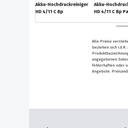
Akku-Hochdruckreiniger
Akku-Hochdruck
HD 4/11 C Bp
HD 4/11 C Bp P
Alle Preise versteh
beziehen sich i.d.R
Produktbezeichnung
angegebenen Daten 
fehlerhaften oder 
Angebote. Preisänd