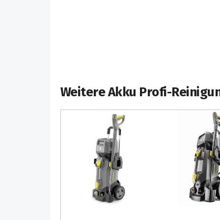
muss.
Sofort trocken: Die weichen Sauglippen sa
vorwärts und rückwärts. Zur Intensivreini
per Fußpedal auch abgeschaltet werden.
Weitere Akku Profi-Reinigu