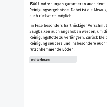
1500 Umdrehungen garantieren auch deutli
Reinigungsergebnisse. Dabei ist die Absaug
auch rückwärts möglich.
Im Falle besonders hartnäckiger Verschmu
Saugbalken auch angehoben werden, um die
Reinigungsflotte zu verlängern. Zurück blei
Reinigung saubere und insbesondere auch 
rutschhemmende Böden.
Das sehr mobile, kabellose Gerät eignet sic
Böden in kleinen Ladengeschäften, Restaur
Tankstellen,Supermärkten, Sanitärbereiche
Ergänzung zu bestehenden größeren Sche
Schnelldrehende Walzenbürste für einen 1
Anpressdruck als bei der manuellen Reinig
reinigt auch strukturierte Oberflächen oder
automatischen Vorschub, so dass das Gerä