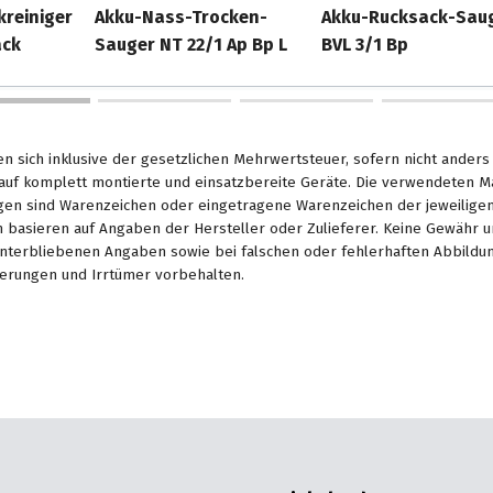
reiniger
Akku-Nass-Trocken-
Akku-Rucksack-Sau
ack
Sauger NT 22/1 Ap Bp L
BVL 3/1 Bp
en sich inklusive der gesetzlichen Mehrwertsteuer, sofern nicht ander
. auf komplett montierte und einsatzbereite Geräte. Die verwendeten 
en sind Warenzeichen oder eingetragene Warenzeichen der jeweiligen 
basieren auf Angaben der Hersteller oder Zulieferer. Keine Gewähr u
unterbliebenen Angaben sowie bei falschen oder fehlerhaften Abbildu
erungen und Irrtümer vorbehalten.