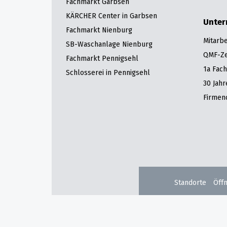
Fachmarkt Garbsen
KÄRCHER Center in Garbsen
Unte
Fachmarkt Nienburg
Mitarbe
SB-Waschanlage Nienburg
QMF-Zer
Fachmarkt Pennigsehl
1a Fac
Schlosserei in Pennigsehl
30 Jah
Firmen
Standorte
Öff