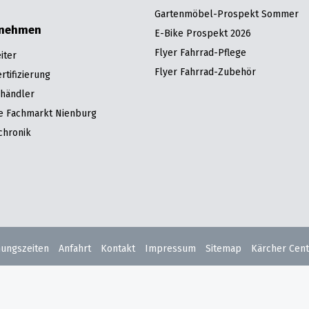
Gartenmöbel-Prospekt Sommer
rnehmen
E-Bike Prospekt 2026
Flyer Fahrrad-Pflege
iter
Flyer Fahrrad-Zubehör
tifizierung
hhändler
re Fachmarkt Nienburg
chronik
nungszeiten
Anfahrt
Kontakt
Impressum
Sitemap
Kärcher Cent