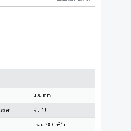
300 mm
asser
4 / 4 l
2
max. 200 m
/h