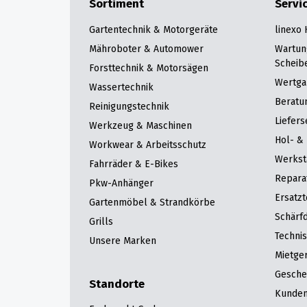
Sortiment
Servi
Gartentechnik & Motorgeräte
linexo
Mähroboter & Automower
Wartun
Scheib
Forsttechnik & Motorsägen
Wertga
Wassertechnik
Beratu
Reinigungstechnik
Liefers
Werkzeug & Maschinen
Hol- & 
Workwear & Arbeitsschutz
Werkst
Fahrräder & E-Bikes
Repara
Pkw-Anhänger
Ersatzt
Gartenmöbel & Strandkörbe
Schärfd
Grills
Techni
Unsere Marken
Mietge
Gesche
Standorte
Kunden