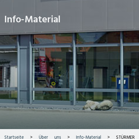
Info-Material
Startseite
>
Über uns
>
Info-Material
> STÜRMER