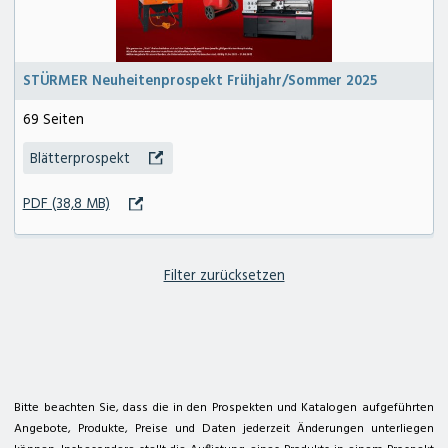
STÜRMER Neuheitenprospekt Frühjahr/Sommer 2025
69 Seiten
Blätterprospekt
zum Deterding Fachmarkt
zum Kärcher Center deterding+ gräpel
PDF (38,8 MB)
Filter zurücksetzen
deterding + gräpel Anlagenbau in Pennigsehl
Hauptstraße 25a
31621 Pennigsehl
Tel. 05028 9009-12
E-Mail
@
Bitte beachten Sie, dass die in den Prospekten und Katalogen aufgeführten
Kontakt
Geschäftszeiten
Impressum
Datenschutzerklärung
Sitemap
Angebote, Produkte, Preise und Daten jederzeit Änderungen unterliegen