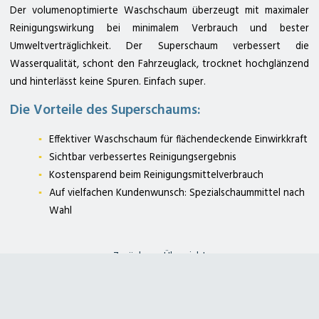
Der volumenoptimierte Waschschaum überzeugt mit maximaler
Reinigungswirkung bei minimalem Verbrauch und bester
Umweltverträglichkeit. Der Superschaum verbessert die
Wasserqualität, schont den Fahrzeuglack, trocknet hochglänzend
zum Deterding Fachmarkt
zum Kärcher Center deterding+ gräpel
und hinterlässt keine Spuren. Einfach super.
Die Vorteile des Superschaums:
Effektiver Waschschaum für flächendeckende Einwirkkraft
deterding + gräpel Anlagenbau in Pennigsehl
Hauptstraße 25a
Sichtbar verbessertes Reinigungsergebnis
31621 Pennigsehl
Tel. 05028 9009-12
Kostensparend beim Reinigungsmittelverbrauch
E-Mail
@
Auf vielfachen Kundenwunsch: Spezialschaummittel nach
Wahl
Kontakt
Geschäftszeiten
Impressum
Datenschutzerklärung
Sitemap
Zurück zur Übersicht
Kärcher Center
Deterding Fachmarkt