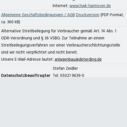
Internet:
www.hwk-hannover.de
zum Deterding Fachmarkt
zum Kärcher Center deterding+ gräpel
Allgemeine Geschäftsbedingungen / AGB
Druckversion
(PDF-Format,
ca. 360 kB)
Alternative Streitbeilegung für Verbraucher gemäß Art. 14 Abs. 1
deterding + gräpel Anlagenbau in Pennigsehl
Hauptstraße 25a
ODR-Verordnung und § 36 VSBG: Zur Teilnahme an einem
31621 Pennigsehl
Tel. 05028 9009-12
Streitbeilegungsverfahren vor einer Verbraucherschlichtungsstelle
E-Mail
@
sind wir nicht verpflichtet und nicht bereit.
Unsere E-Mail-Adresse lautet:
@
Stefan Zeidler
Kontakt
Geschäftszeiten
Impressum
Datenschutzerklärung
Sitemap
Datenschutzbeauftragter
Tel. 05021 9639-0
@
Kärcher Center
Deterding Fachmarkt
Datenschutz-Erklärung
Andreas Deterding,
Webmaster
@
Webdesign
Per Dittmann