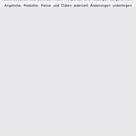
Kontakt
Geschäftszeiten
Impressum
Datenschutzerklärung
Sitemap
Angebote, Produkte, Preise und Daten jederzeit Änderungen unterliegen
können. Insbesondere stellt die Auflistung eines Produkts in einem Prospekt
Kärcher Center
Deterding Fachmarkt
oder Katalog keine Aussage bzgl. der Verfügbarkeit dar.
Für Satz- und Druckfehler übernehmen wir keine Haftung.