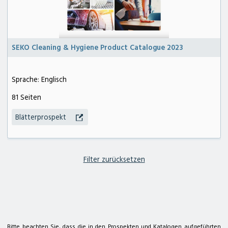
SEKO Cleaning & Hygiene Product Catalogue 2023
Sprache: Englisch
81 Seiten
zum Deterding Fachmarkt
zum Kärcher Center deterding+ gräpel
Blätterprospekt
Filter zurücksetzen
deterding + gräpel Anlagenbau in Pennigsehl
Hauptstraße 25a
31621 Pennigsehl
Tel. 05028 9009-12
E-Mail
@
Bitte beachten Sie, dass die in den Prospekten und Katalogen aufgeführten