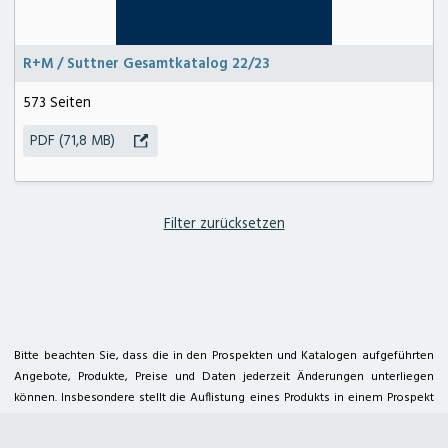
R+M / Suttner Gesamtkatalog 22/23
573 Seiten
PDF (71,8 MB)
zum Deterding Fachmarkt
zum Kärcher Center deterding+ gräpel
Filter zurücksetzen
deterding + gräpel Anlagenbau in Pennigsehl
Hauptstraße 25a
31621 Pennigsehl
Tel. 05028 9009-12
E-Mail
@
Bitte beachten Sie, dass die in den Prospekten und Katalogen aufgeführten
Angebote, Produkte, Preise und Daten jederzeit Änderungen unterliegen
Kontakt
Geschäftszeiten
Impressum
Datenschutzerklärung
Sitemap
können. Insbesondere stellt die Auflistung eines Produkts in einem Prospekt
oder Katalog keine Aussage bzgl. der Verfügbarkeit dar.
Kärcher Center
Deterding Fachmarkt
Für Satz- und Druckfehler übernehmen wir keine Haftung.