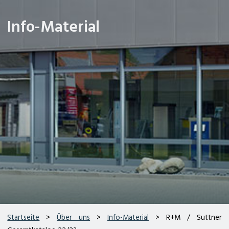
Info-Material
Startseite
>
Über uns
>
Info-Material
> R+M / Suttner