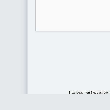
zum Deterding Fachmarkt
deterding + gräpel Anlagenbau in Pennigse
Kontakt
Geschäftszeiten
Bitte beachten Sie, dass die
unterliegen können. Insbes
Verfügbarkeit dar.