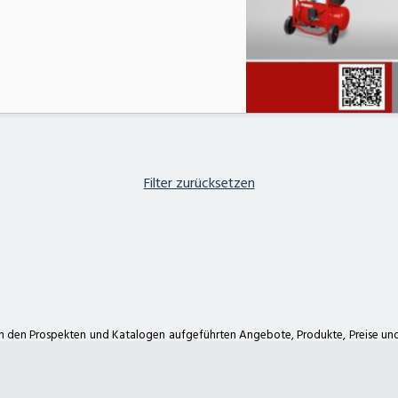
Filter zurücksetzen
hl
Hauptstraße 25a
31621 Pennigsehl
Tel. 05028 900
Impressum
Datenschutzerklärung
Sitemap
Kä
 in den Prospekten und Katalogen aufgeführten Angebote, Produkte, Preise u
ondere stellt die Auflistung eines Produkts in einem Prospekt oder Kata