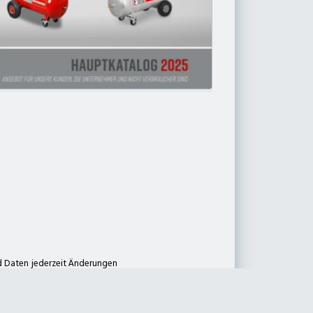
zum Kärcher Center deterding+ gräpel
9-12
E-Mail
@
rcher Center
Deterding Fachmarkt
nd Daten jederzeit Änderungen
log keine Aussage bzgl. der