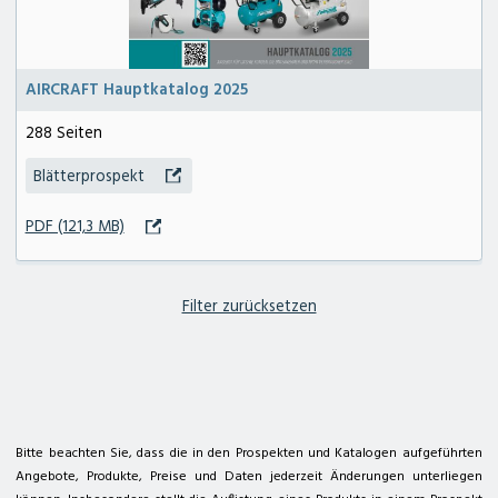
AIRCRAFT Hauptkatalog 2025
288 Seiten
Blätterprospekt
zum Deterding Fachmarkt
zum Kärcher Center deterding+ gräpel
PDF (121,3 MB)
Filter zurücksetzen
deterding + gräpel Anlagenbau in Pennigsehl
Hauptstraße 25a
31621 Pennigsehl
Tel. 05028 9009-12
E-Mail
@
Bitte beachten Sie, dass die in den Prospekten und Katalogen aufgeführten
Kontakt
Geschäftszeiten
Impressum
Datenschutzerklärung
Sitemap
Angebote, Produkte, Preise und Daten jederzeit Änderungen unterliegen