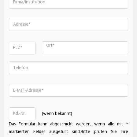
Firma/Institution
Adresse
Ort
PLZ
Telefon
E-Mail-Adresse
Kd.-Nr.
(wenn bekannt)
Das Formular kann abgeschickt werden, wenn alle mit *
markierten Felder ausgefüllt sind.
Bitte prüfen Sie Ihre
zum Deterding Fachmarkt
zum Kärcher Center deterding+ gräpel