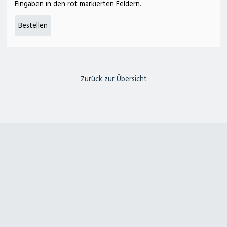
Eingaben in den rot markierten Feldern.
deterding + gräpel Anlagenbau in Pennigsehl
Hauptstraße 25a
31621 Pennigsehl
Tel. 05028 9009-12
E-Mail
@
Zurück zur Übersicht
Kontakt
Geschäftszeiten
Impressum
Datenschutzerklärung
Sitemap
Kärcher Center
Deterding Fachmarkt