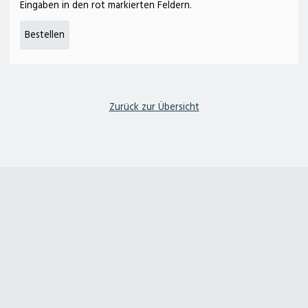
Eingaben in den rot markierten Feldern.
deterding + gräpel Anlagenbau in Pennigsehl
Hauptstraße 25a
31621 Pennigsehl
Tel. 05028 9009-12
E-Mail
@
Zurück zur Übersicht
Kontakt
Geschäftszeiten
Impressum
Datenschutzerklärung
Sitemap
Kärcher Center
Deterding Fachmarkt