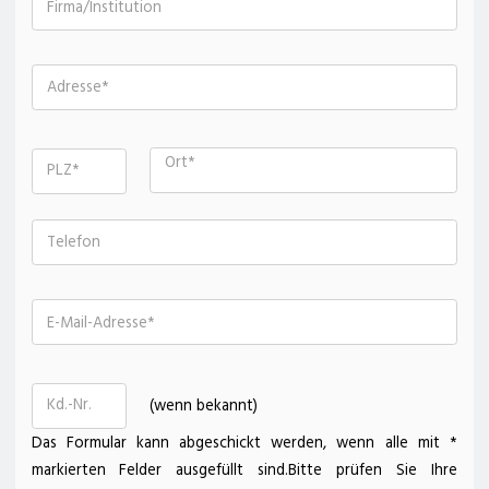
Firma/Institution
Adresse
Ort
PLZ
Telefon
E-Mail-Adresse
Kd.-Nr.
(wenn bekannt)
Das Formular kann abgeschickt werden, wenn alle mit *
markierten Felder ausgefüllt sind.
Bitte prüfen Sie Ihre
zum Deterding Fachmarkt
zum Kärcher Center deterding+ gräpel