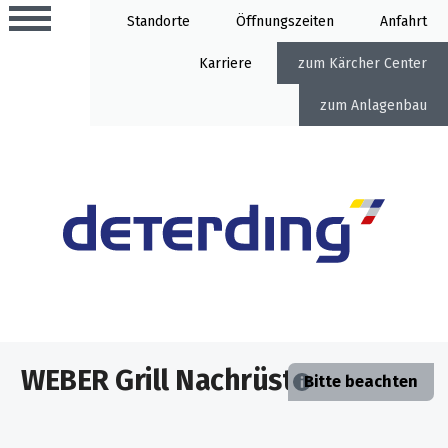
Standorte
Öffnung
Anfahrt
Karriere
Kärcher Center
Anlagenbau
Aktionen
Beratungstermine
Sortiment
Aktuelles
Gartentechnik
Service
&
WEBER Grill Nachrüst-Zubehör
Angebote
Bitte beachten
Motorgeräte
&
Beratungstermine
Schlosserei
Aktionen
Aktionen
Mähroboter