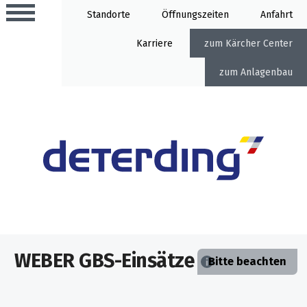
Standorte
Öffnung
Anfahrt
Karriere
Kärcher Center
Anlagenbau
Aktionen
Beratungstermine
Sortiment
Aktuelles
Gartentechnik
Service
&
WEBER GBS-Einsätze
Angebote
Bitte beachten
Motorgeräte
&
Beratungstermine
Schlosserei
Aktionen
Aktionen
Mähroboter