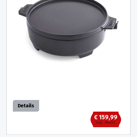
Details
€ 159,99
inkl. MwSt.