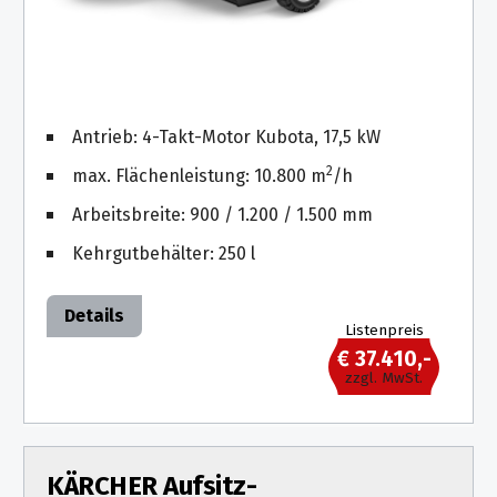
&
&
Handwerkzeuge
WEBER
Ansprechpartner
Prospekte
Prospekte
Grills
Unsere
und
Kataloge
Marken
Grill-
&
Zubehör
Antrieb: 4-Takt-Motor Kubota, 17,5 kW
Prospekte
Ansprechpartner
2
max. Flächenleistung: 10.800 m
/h
Kataloge
Arbeitsbreite: 900 / 1.200 / 1.500 mm
&
Kehrgutbehälter: 250 l
Prospekte
Videos
Details
Listenpreis
€ 37.410,-
zzgl. MwSt.
KÄRCHER Aufsitz-