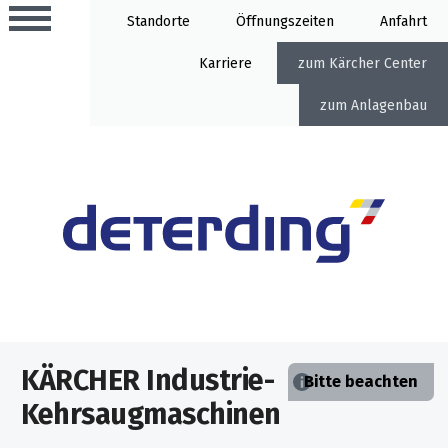
Standorte
Öffnung
Anfahrt
Karriere
Kärcher Center
Anlagenbau
Aktionen
Beratungstermine
Sortiment
Aktuelles
Gartentechnik
Service
&
KÄRCHER Industrie-
Angebote
Bitte beachten
Motorgeräte
&
Kehrsaugmaschinen
Beratungstermine
Schlosserei
Aktionen
Aktionen
Mähroboter