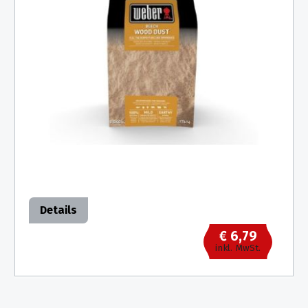
Details
€ 6,79
inkl. MwSt.