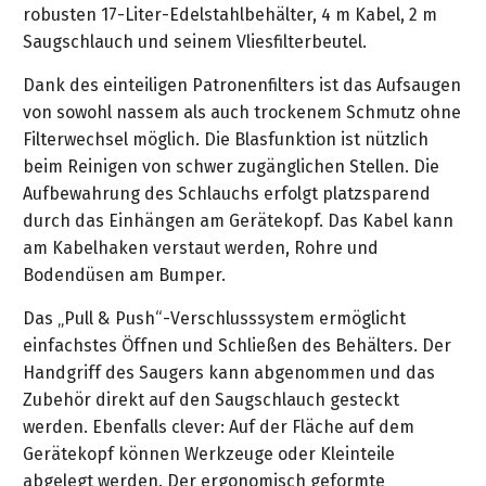
&
robusten 17-Liter-Edelstahlbehälter, 4 m Kabel, 2 m
&
Handwerkzeuge
WEBER
Ansprechpartner
Prospekte
Saugschlauch und seinem Vliesfilterbeutel.
Prospekte
Grills
Unsere
und
Kataloge
Dank des einteiligen Patronenfilters ist das Aufsaugen
Marken
Grill-
&
von sowohl nassem als auch trockenem Schmutz ohne
Zubehör
Prospekte
Filterwechsel möglich. Die Blasfunktion ist nützlich
Ansprechpartner
beim Reinigen von schwer zugänglichen Stellen. Die
Aufbewahrung des Schlauchs erfolgt platzsparend
Kataloge
durch das Einhängen am Gerätekopf. Das Kabel kann
&
am Kabelhaken verstaut werden, Rohre und
Prospekte
Bodendüsen am Bumper.
Videos
Das „Pull & Push“-Verschlusssystem ermöglicht
einfachstes Öffnen und Schließen des Behälters. Der
Handgriff des Saugers kann abgenommen und das
Zubehör direkt auf den Saugschlauch gesteckt
werden. Ebenfalls clever: Auf der Fläche auf dem
Gerätekopf können Werkzeuge oder Kleinteile
abgelegt werden. Der ergonomisch geformte