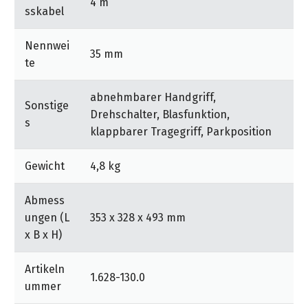
4 m
Zwischenparken des Handgriffs auf dem Gerätekopf.
sskabel
Gerät, Saugschlauch und Bodendüse sind optimal
Nennwei
aufeinander abgestimmt für das beste
35 mm
te
Reinigungsergebnis, egal ob trockener oder nasser,
feiner oder grober Schmutz. Für höchsten
abnehmbarer Handgriff,
Arbeitskomfort und Flexibilität beim Saugen.
Sonstige
Drehschalter, Blasfunktion,
s
klappbarer Tragegriff, Parkposition
Gewicht
4,8 kg
Abmess
ungen (L
353 x 328 x 493 mm
x B x H)
Artikeln
1.628-130.0
ummer