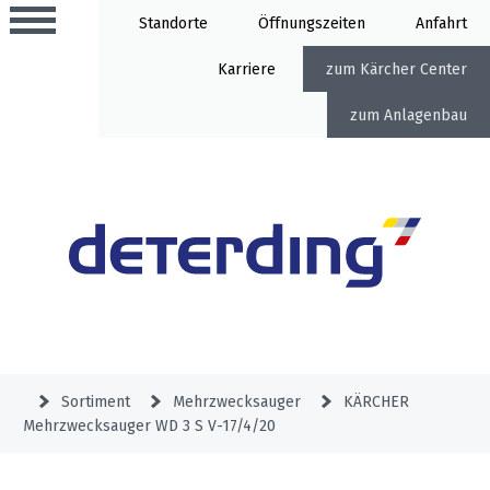
Standorte
Öffnung
Anfahrt
Karriere
Kärcher Center
Anlagenbau
Aktionen
Beratungstermine
Sortiment
Aktuelles
Gartentechnik
Service
&
Sortiment
Mehrzwecksauger
KÄRCHER
Angebote
Mehrzwecksauger WD 3 S V-17/4/20
Motorgeräte
&
Beratungstermine
Schlosserei
Aktionen
Aktionen
Mähroboter