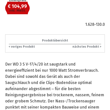
Listenpreis
gräpel
Kataloge
-
FAQ
Stationäre
in
STIHL
Sonderbestellung
€ 104,99
Betriebsstoffe
Reinigungstechnik
&
Fahrrad-
exklusive
/
Hol-
Maschinen
der
Mähroboter
inkl. MwSt.
Sonnenliegen
Prospekte
Zubehör
Sondermodelle
Häufige
&
Schlosserei
Geschenkverpackung
Forstkleidung
/
deterding
Fragen
Benzin-
Bringdienst
/
Relaxsessel
1.628-130.0
+
Fahrrad-
Trennschleifer
...
Bestickungen
Schnittschutz
gräpel
Bekleidung
Kataloge
Unser
in
Strandkörbe
Anlagenbau
&
Drucklufttechnik
Liefergebiet
der
Lose
Produktübersicht
Fanartikel
Sicherheit
Prospekte
Logistik
Eisenwaren
Sonnenschirme
< voriges Produkt
nächstes Produkt >
Schweißtechnik
Sortiment
Service
Videos
...
Wasserschlauch
Biohort
Technische
in
Der WD 3 S V-17/4/20 ist saugstark und
meterweise
Unsere
Sortiment
Termine
Gase
der
Deko-
energieeffizient bei nur 1000 Watt Stromverbrauch.
Marken
Schlüsseldienst
Verwaltung
Artikel
Dabei sind sowohl das Gerät als auch der
Unsere
Ansprechpartner
Verbrauchsmaterial
Ansprechpartner
Saugschlauch und die Clips-Bodendüse optimal
Marken
Stahl-
Geschäftsführung
Sortiment
aufeinander abgestimmt – für die besten
Kundenkarte
Werkstatteinrichtung
Zuschnitte
Videos
Reinigungsergebnisse bei trockenem, nassem, feinem
Ansprechpartner
"Grill
Unsere
oder grobem Schmutz. Der Nass-/Trockensauger
Arbeitsschutz
Club"
Batterierücknahme
Kataloge
Marken
punktet mit seiner kompakten Bauweise und einem
Kataloge