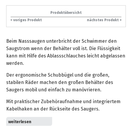
gräpel
Kataloge
-
FAQ
Stationäre
in
STIHL
Sonderbestellung
Betriebsstoffe
Reinigungstechnik
&
Fahrrad-
exklusive
/
Hol-
Maschinen
der
Mähroboter
Produktübersicht
Sonnenliegen
Prospekte
Zubehör
Sondermodelle
Häufige
&
Schlosserei
Geschenkverpackung
< voriges Produkt
nächstes Produkt >
Forstkleidung
/
deterding
Fragen
Benzin-
Bringdienst
/
Relaxsessel
+
Fahrrad-
Trennschleifer
...
Bestickungen
Schnittschutz
gräpel
Bekleidung
Kataloge
Unser
in
Beim Nasssaugen unterbricht der Schwimmer den
Strandkörbe
Anlagenbau
&
Drucklufttechnik
Liefergebiet
der
Lose
Saugstrom wenn der Behälter voll ist. Die Flüssigkeit
Fanartikel
Sicherheit
Prospekte
Logistik
Eisenwaren
kann mit Hilfe des Ablassschlauches leicht abgelassen
Sonnenschirme
Schweißtechnik
werden.
Sortiment
Service
Videos
...
Wasserschlauch
Biohort
Technische
Der ergonomische Schubbügel und die großen,
in
meterweise
Unsere
Sortiment
Termine
Gase
stabilen Räder machen den großen Behälter des
der
Deko-
Marken
Saugers mobil und einfach zu manövrieren.
Schlüsseldienst
Verwaltung
Artikel
Unsere
Ansprechpartner
Verbrauchsmaterial
Ansprechpartner
Marken
Mit praktischer Zubehöraufnahme und integriertem
Stahl-
Geschäftsführung
Sortiment
Kabelhaken an der Rückseite des Saugers.
Kundenkarte
Werkstatteinrichtung
Zuschnitte
Videos
Ansprechpartner
"Grill
Unsere
Robustes Kunststoff-Chassis mit Bumper zum Schutz
Arbeitsschutz
Club"
Batterierücknahme
Kataloge
Marken
vor Stößen.
Kataloge