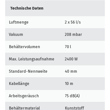
&
&
Handwerkzeuge
WEBER
Leistungsstark und preisgünstig zugleich ist der neue
Ansprechpartner
Prospekte
Technische Daten
Prospekte
Grills
Sauger bestens geeignet für die Zielgruppen
Unsere
und
Kataloge
Automotive, Transport, Gebäudereinigung und
Luftmenge
2 x 56 l/s
Marken
Grill-
&
Landwirtschaft.
Zubehör
Prospekte
Ansprechpartner
Vakuum
208 mbar
Kataloge
Behältervolumen
70 l
&
Prospekte
Max. Leistungsaufnahme
2400 W
Videos
Standard-Nennweite
40 mm
Kabellänge
10 m
Arbeitsgeräusch
75 dB(A)
Behältermaterial
Kunststoff