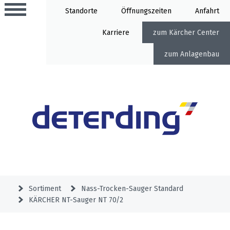
Standorte
Öffnung
Anfahrt
Karriere
Kärcher Center
Anlagenbau
Aktionen
Beratungstermine
Sortiment
Aktuelles
Gartentechnik
Service
&
Sortiment
Nass-Trocken-Sauger Standard
Angebote
KÄRCHER NT-Sauger NT 70/2
Motorgeräte
&
Beratungstermine
Schlosserei
Aktionen
Aktionen
Mähroboter