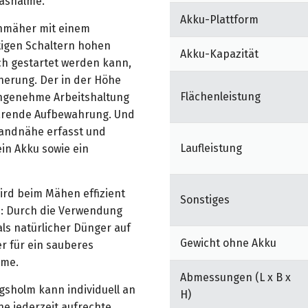
ashalme.
Akku-Plattform
enmäher mit einem
igen Schaltern hohen
Akku-Kapazität
ch gestartet werden kann,
cherung. Der in der Höhe
Flächenleistung
angenehme Arbeitshaltung
parende Aufbewahrung. Und
andnähe erfasst und
Laufleistung
in Akku sowie ein
ird beim Mähen effizient
Sonstiges
: Durch die Verwendung
als natürlicher Dünger auf
Gewicht ohne Akku
r für ein sauberes
lme.
Abmessungen (L x B x
sholm kann individuell an
H)
e jederzeit aufrechte