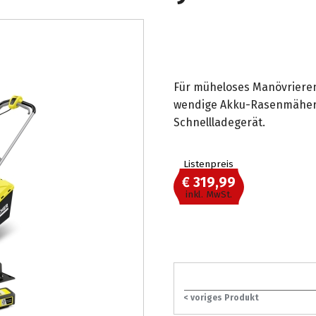
Für müheloses Manövrieren
wendige Akku-Rasenmäher L
Schnellladegerät.
Listenpreis
€ 319,99
inkl. MwSt.
< voriges Produkt