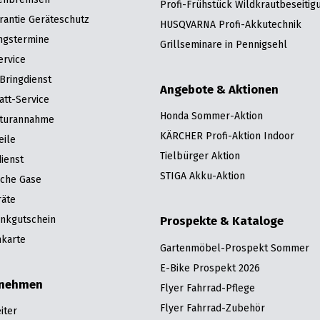
Profi-Frühstück Wildkrautbeseitig
rantie Geräteschutz
HUSQVARNA Profi-Akkutechnik
ngstermine
Grillseminare in Pennigsehl
ervice
Bringdienst
Angebote & Aktionen
att-Service
Honda Sommer-Aktion
turannahme
KÄRCHER Profi-Aktion Indoor
eile
Tielbürger Aktion
ienst
STIGA Akku-Aktion
sche Gase
räte
nkgutschein
Prospekte & Kataloge
karte
Gartenmöbel-Prospekt Sommer
E-Bike Prospekt 2026
rnehmen
Flyer Fahrrad-Pflege
Flyer Fahrrad-Zubehör
iter