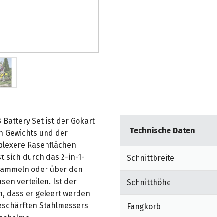
attery Set ist der Gokart
Technische Daten
n Gewichts und der
plexere Rasenflächen
 sich durch das 2-in-1-
Schnittbreite
sammeln oder über den
sen verteilen. Ist der
Schnitthöhe
an, dass er geleert werden
eschärften Stahlmessers
Fangkorb