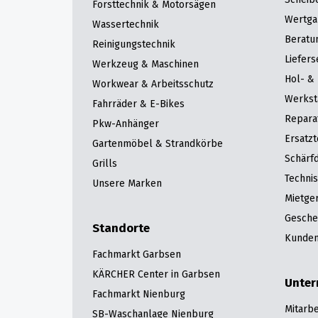
Forsttechnik & Motorsägen
Wertga
Wassertechnik
Beratu
Reinigungstechnik
Liefers
Werkzeug & Maschinen
Hol- & 
Workwear & Arbeitsschutz
Werkst
Fahrräder & E-Bikes
Repara
Pkw-Anhänger
Ersatzt
Gartenmöbel & Strandkörbe
Schärfd
Grills
Techni
Unsere Marken
Mietge
Gesche
Standorte
Kunden
Fachmarkt Garbsen
KÄRCHER Center in Garbsen
Unte
Fachmarkt Nienburg
Mitarbe
SB-Waschanlage Nienburg