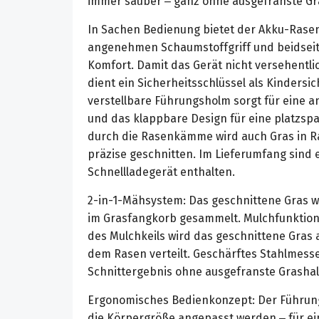
immer sauber – ganz ohne ausgefranste Gr
In Sachen Bedienung bietet der Akku-Ras
angenehmen Schaumstoffgriff und beidseit
Komfort. Damit das Gerät nicht versehentli
dient ein Sicherheitsschlüssel als Kindersi
verstellbare Führungsholm sorgt für eine 
und das klappbare Design für eine platzs
durch die Rasenkämme wird auch Gras in R
präzise geschnitten. Im Lieferumfang sind e
Schnellladegerät enthalten.
2-in-1-Mähsystem: Das geschnittene Gras w
im Grasfangkorb gesammelt. Mulchfunktion
des Mulchkeils wird das geschnittene Gras 
dem Rasen verteilt. Geschärftes Stahlmesse
Schnittergebnis ohne ausgefranste Grasha
Ergonomisches Bedienkonzept: Der Führung
die Körpergröße angepasst werden – für ein