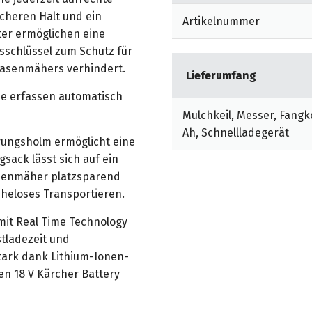
icheren Halt und ein
Artikelnummer
ter ermöglichen eine
sschlüssel zum Schutz für
Rasenmähers verhindert.
Lieferumfang
e erfassen automatisch
Mulchkeil, Messer, Fangk
Ah, Schnellladegerät
rungsholm ermöglicht eine
sack lässt sich auf ein
senmäher platzsparend
üheloses Transportieren.
mit Real Time Technology
stladezeit und
tark dank Lithium-Ionen-
ren 18 V Kärcher Battery