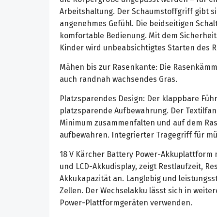
Arbeitshaltung. Der Schaumstoffgriff gibt s
angenehmes Gefühl. Die beidseitigen Schal
komfortable Bedienung. Mit dem Sicherheit
Kinder wird unbeabsichtigtes Starten des 
Mähen bis zur Rasenkante: Die Rasenkämm
auch randnah wachsendes Gras.
Platzsparendes Design: Der klappbare Füh
platzsparende Aufbewahrung. Der Textilfang
Minimum zusammenfalten und auf dem Ra
aufbewahren. Integrierter Tragegriff für m
18 V Kärcher Battery Power-Akkuplattform 
und LCD-Akkudisplay, zeigt Restlaufzeit, Re
Akkukapazität an. Langlebig und leistungss
Zellen. Der Wechselakku lässt sich in weite
Power-Plattformgeräten verwenden.