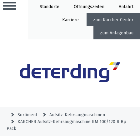
Standorte
Öffnung
Anfahrt
Karriere
Kärcher Center
Anlagenbau
Aktionen
Beratungstermine
Sortiment
Aktuelles
Gartentechnik
Service
&
Sortiment
Aufsitz-Kehrsaugmaschinen
Angebote
KÄRCHER Aufsitz-Kehrsaugmaschine KM 100/120 R Bp
Motorgeräte
&
Beratungstermine
Pack
Schlosserei
Aktionen
Aktionen
Mähroboter