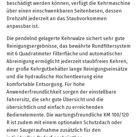
&
beschädigt werden können, verfügt die Kehrmaschine
&
Handwerkzeuge
WEBER
Ansprechpartner
Prospekte
über einen einschwenkbaren Seitenbesen, dessen
Prospekte
Grills
Drehzahl jederzeit an das Staubvorkommen
Unsere
und
Kataloge
anpassbar ist.
Marken
Grill-
&
Zubehör
Die pendelnd gelagerte Kehrwalze sichert sehr gute
Prospekte
Ansprechpartner
Reinigungsergebnisse, das bewährte Rundfiltersystem
mit 6 Quadratmeter Filterfläche und automatischer
Kataloge
Abreinigung ermöglicht jederzeit staubfreies Kehren,
&
der große Kehrgutbehälter lange Reinigungseinsätze
Prospekte
und die hydraulische Hochentleerung eine
komfortable Entsorgung. Für hohe
Videos
Anwenderfreundlichkeit sorgen der einstellbare
Fahrersitz, die sehr gute Übersicht und die
übersichtlich und einfach zu erreichenden
Bedienelemente. Die wartungsfreundliche KM 100/120
R ist zudem mit einem optionalen Schutzdach oder
einer Saugeraufnahme zusätzlich für den