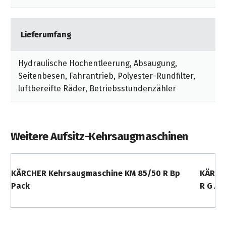
Lieferumfang
Hydraulische Hochentleerung, Absaugung,
Seitenbesen, Fahrantrieb, Polyester-Rundfilter,
luftbereifte Räder, Betriebsstundenzähler
Weitere Aufsitz-Kehrsaugmaschinen
KÄRCHER Kehrsaugmaschine KM 85/50 R Bp
KÄRCH
Pack
R G Ad