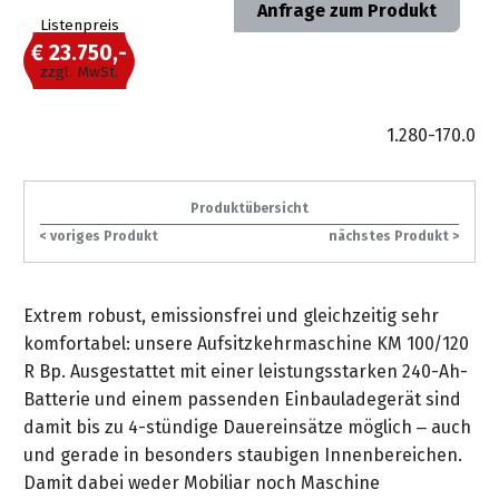
gräpel
Kataloge
Anfrage zum Produkt
Honda
FAQ
Stationäre
in
STIHL
Sonderbestellung
Listenpreis
Betriebsstoffe
Reinigungstechnik
&
Fahrrad-
Aktionsmodelle
/
Hol-
Maschinen
der
Mähroboter
€ 23.750,-
Sonnenliegen
Prospekte
Zubehör
Häufige
&
Schlosserei
zzgl. MwSt.
Geschenkverpackung
Forstkleidung
/
deterding
Fragen
Benzin-
Bringdienst
/
Relaxsessel
+
Fahrrad-
Trennschleifer
...
Bestickungen
1.280-170.0
Schnittschutz
gräpel
Bekleidung
Kataloge
Unser
in
Strandkörbe
Anlagenbau
&
Drucklufttechnik
Liefergebiet
der
Lose
Fanartikel
Sicherheit
Prospekte
Logistik
Produktübersicht
Eisenwaren
Sonnenschirme
Schweißtechnik
< voriges Produkt
nächstes Produkt >
Sortiment
Service
Videos
...
Wasserschlauch
Biohort
Technische
in
meterweise
Unsere
Sortiment
Termine
Gase
Extrem robust, emissionsfrei und gleichzeitig sehr
der
Deko-
Marken
komfortabel: unsere Aufsitzkehrmaschine KM 100/120
Schlüsseldienst
Verwaltung
Artikel
Unsere
Ansprechpartner
Verbrauchsmaterial
R Bp. Ausgestattet mit einer leistungsstarken 240-Ah-
Ansprechpartner
Marken
Stahl-
Geschäftsführung
Sortiment
Batterie und einem passenden Einbauladegerät sind
Kundenkarte
Werkstatteinrichtung
Zuschnitte
Videos
damit bis zu 4-stündige Dauereinsätze möglich – auch
Ansprechpartner
"Grill
Unsere
und gerade in besonders staubigen Innenbereichen.
Arbeitsschutz
Club"
Batterierücknahme
Kataloge
Marken
Damit dabei weder Mobiliar noch Maschine
Kataloge