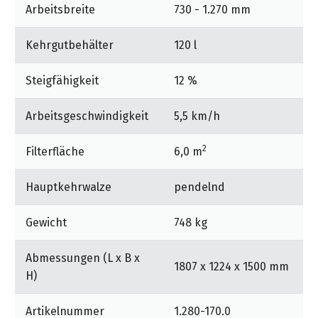
Arbeitsbreite
730 - 1.270 mm
Nahezu staubfreies, kontinuierliches Kehren
unabhängig von der Schmutzmenge.
Kehrgutbehälter
120 l
Einfache Wartung und hohe Servicefreundlichkeit:
Steigfähigkeit
12 %
Einfache Überprüfbarkeit und werkzeugloser Wechsel
aller wichtigen Komponenten. Intelligentes
Arbeitsgeschwindigkeit
5,5 km/h
Haubenkonzept für einfachsten Zugang zu allen
Maschinenteilen.
2
Filterfläche
6,0 m
Hauptkehrwalze
pendelnd
Gewicht
748 kg
Abmessungen (L x B x
1807 x 1224 x 1500 mm
H)
Artikelnummer
1.280-170.0