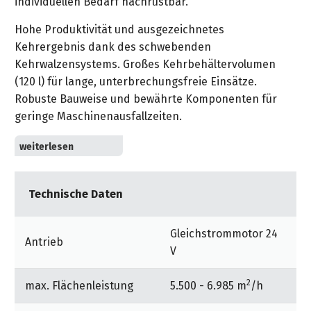
individuellen Bedarf nachrüstbar.
Hohe Produktivität und ausgezeichnetes
Kehrergebnis dank des schwebenden
Kehrwalzensystems. Großes Kehrbehältervolumen
(120 l) für lange, unterbrechungsfreie Einsätze.
Robuste Bauweise und bewährte Komponenten für
geringe Maschinenausfallzeiten.
Komfortable und sichere Bedienung: Hoher
Fahrkomfort und hydraulische Hochentleerung bis zu
152 cm Höhe. Einfache Bedienung und ergonomische
Technische Daten
Anordnung der Bedienelemente. Logische
Verknüpfung der Funktionen zur Vermeidung von
Bedienfehlern.
Gleichstrommotor 24
Antrieb
V
Große Filterfläche mit automatischer Abreinigung:
Automatische Filterabreinigung in 5-min-Intervallen
2
max. Flächenleistung
5.500 - 6.985 m
/h
und nach dem Ausschalten. Effiziente Filterreinigung
der 6-m²-Filterfläche verdoppelt die Standzeit.