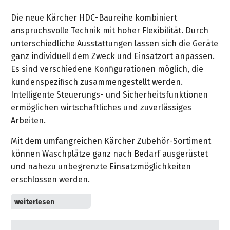
&
&
Handwerkzeuge
WEBER
Ansprechpartner
Prospekte
Die neue Kärcher HDC-Baureihe kombiniert
Prospekte
Grills
anspruchsvolle Technik mit hoher Flexibilität. Durch
Unsere
und
Kataloge
unterschiedliche Ausstattungen lassen sich die Geräte
Marken
Grill-
&
ganz individuell dem Zweck und Einsatzort anpassen.
Zubehör
Prospekte
Es sind verschiedene Konfigurationen möglich, die
Ansprechpartner
kundenspezifisch zusammengestellt werden.
Intelligente Steuerungs- und Sicherheitsfunktionen
Kataloge
ermöglichen wirtschaftliches und zuverlässiges
&
Arbeiten.
Prospekte
Mit dem umfangreichen Kärcher Zubehör-Sortiment
Videos
können Waschplätze ganz nach Bedarf ausgerüstet
und nahezu unbegrenzte Einsatzmöglichkeiten
erschlossen werden.
Systeme für allerhöchste Ansprüche:
■ Kärcher Hochleistungs-Kurbelwellenpumpen mit
Keramikkolben (Fördermenge: 2000 l/h bzw. 3000 l/h)