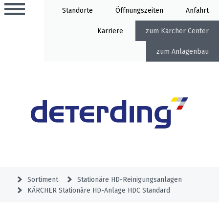
Standorte
Öffnung
Anfahrt
Karriere
Kärcher Center
Anlagenbau
Aktionen
Beratungstermine
Sortiment
Aktuelles
Gartentechnik
Service
&
Sortiment
Stationäre HD-Reinigungsanlagen
Angebote
KÄRCHER Stationäre HD-Anlage HDC Standard
Motorgeräte
&
Beratungstermine
Schlosserei
Aktionen
Aktionen
Mähroboter