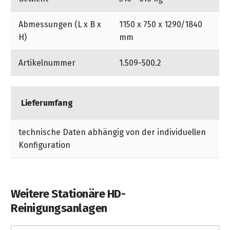
im Handwerk
Abmessungen (L x B x
1150 x 750 x 1290/1840
H)
mm
in der industrie
Artikelnummer
1.509-500.2
Lieferumfang
technische Daten abhängig von der individuellen
Konfiguration
Weitere Stationäre HD-
Reinigungsanlagen