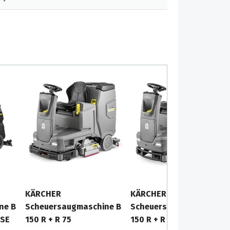
KÄRCHER
KÄRCHER
ne B
Scheuersaugmaschine B
Scheuersaugmaschine B
OSE
150 R + R 75
150 R + R 75