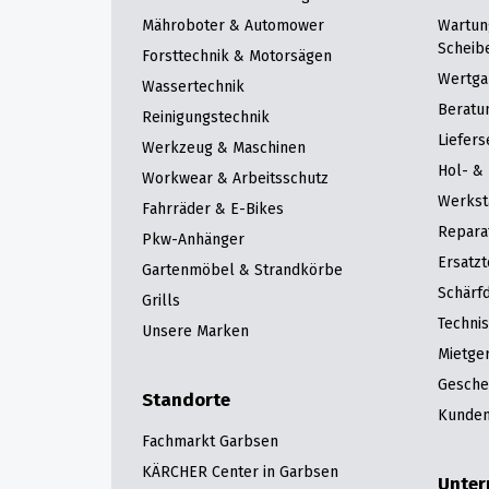
Mähroboter & Automower
Wartun
Scheib
Forsttechnik & Motorsägen
Wertga
Wassertechnik
Beratu
Reinigungstechnik
Liefers
Werkzeug & Maschinen
Hol- & 
Workwear & Arbeitsschutz
Werkst
Fahrräder & E-Bikes
Repara
Pkw-Anhänger
Ersatzt
Gartenmöbel & Strandkörbe
Schärfd
Grills
Techni
Unsere Marken
Mietge
Gesche
Standorte
Kunden
Fachmarkt Garbsen
KÄRCHER Center in Garbsen
Unte