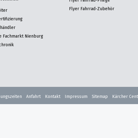
Flyer Fahrrad-Pflege
Flyer Fahrrad-Zubehör
iter
tifizierung
hhändler
re Fachmarkt Nienburg
chronik
nungszeiten
Anfahrt
Kontakt
Impressum
Sitemap
Kärcher Cent