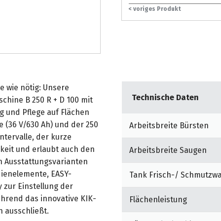
< voriges Produkt
e wie nötig: Unsere
Technische Daten
chine B 250 R + D 100 mit
g und Pflege auf Flächen
ie (36 V/630 Ah) und der 250
Arbeitsbreite Bürsten
ntervalle, der kurze
keit und erlaubt auch den
Arbeitsbreite Saugen
en Ausstattungsvarianten
edienelemente, EASY-
Tank Frisch-/ Schmutzw
 zur Einstellung der
ährend das innovative KIK-
Flächenleistung
 ausschließt.