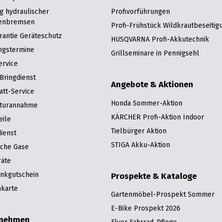
g hydraulischer
Profivorführungen
enbremsen
Profi-Frühstück Wildkrautbeseitig
rantie Geräteschutz
HUSQVARNA Profi-Akkutechnik
ngstermine
Grillseminare in Pennigsehl
ervice
Bringdienst
Angebote & Aktionen
att-Service
Honda Sommer-Aktion
turannahme
KÄRCHER Profi-Aktion Indoor
eile
Tielbürger Aktion
ienst
STIGA Akku-Aktion
sche Gase
räte
nkgutschein
Prospekte & Kataloge
karte
Gartenmöbel-Prospekt Sommer
E-Bike Prospekt 2026
rnehmen