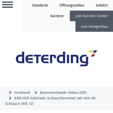
Standorte
Öffnung
Anfahrt
Karriere
Kärcher Center
Anlagenbau
Aktionen
Beratungstermine
Sortiment
Aktuelles
Gartentechnik
Service
&
Sortiment
Bauernverbands-Aktion 2025
Angebote
KÄRCHER Edelstahl-Schlauchtrommel mit 40m HD-
Motorgeräte
&
Beratungstermine
Schlauch (NW 12)
Schlosserei
Aktionen
Aktionen
Mähroboter