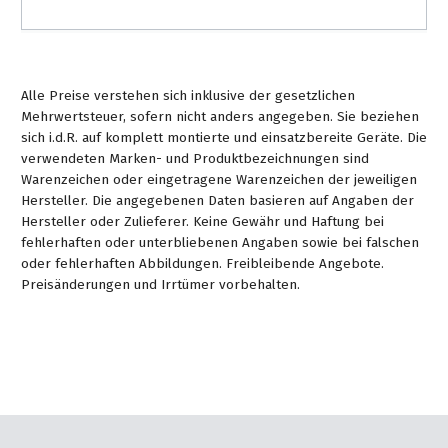
&
&
Handwerkzeuge
WEBER
Ansprechpartner
Prospekte
Prospekte
Grills
Unsere
und
Kataloge
Marken
Grill-
Alle Preise verstehen sich inklusive der gesetzlichen
&
Mehrwertsteuer, sofern nicht anders angegeben. Sie beziehen
Zubehör
Prospekte
Ansprechpartner
sich i.d.R. auf komplett montierte und einsatzbereite Geräte. Die
verwendeten Marken- und Produktbezeichnungen sind
Warenzeichen oder eingetragene Warenzeichen der jeweiligen
Kataloge
Hersteller. Die angegebenen Daten basieren auf Angaben der
&
Hersteller oder Zulieferer. Keine Gewähr und Haftung bei
Prospekte
fehlerhaften oder unterbliebenen Angaben sowie bei falschen
oder fehlerhaften Abbildungen. Freibleibende Angebote.
Videos
Preisänderungen und Irrtümer vorbehalten.